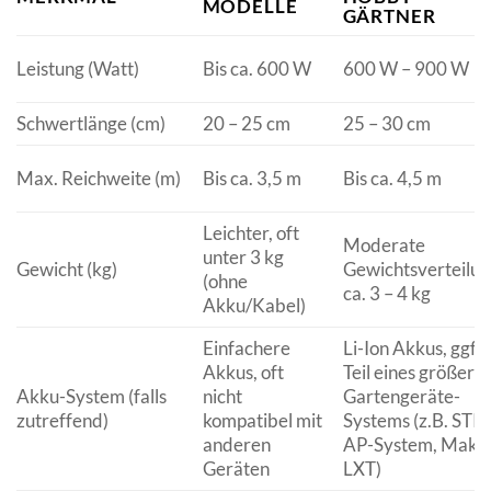
MODELLE
GÄRTNER
Leistung (Watt)
Bis ca. 600 W
600 W – 900 W
Schwertlänge (cm)
20 – 25 cm
25 – 30 cm
Max. Reichweite (m)
Bis ca. 3,5 m
Bis ca. 4,5 m
Leichter, oft
Moderate
unter 3 kg
Gewicht (kg)
Gewichtsverteilun
(ohne
ca. 3 – 4 kg
Akku/Kabel)
Einfachere
Li-Ion Akkus, ggf.
Akkus, oft
Teil eines größere
Akku-System (falls
nicht
Gartengeräte-
zutreffend)
kompatibel mit
Systems (z.B. STI
anderen
AP-System, Makit
Geräten
LXT)