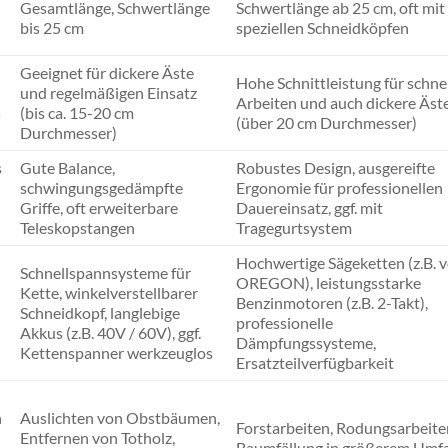
Gesamtlänge, Schwertlänge
Schwertlänge ab 25 cm, oft mit
bis 25 cm
speziellen Schneidköpfen
Geeignet für dickere Äste
Hohe Schnittleistung für schne
und regelmäßigen Einsatz
Arbeiten und auch dickere Äst
5
(bis ca. 15-20 cm
(über 20 cm Durchmesser)
Durchmesser)
s
Gute Balance,
Robustes Design, ausgereifte
schwingungsgedämpfte
Ergonomie für professionellen
Griffe, oft erweiterbare
Dauereinsatz, ggf. mit
Teleskopstangen
Tragegurtsystem
Hochwertige Sägeketten (z.B. 
Schnellspannsysteme für
OREGON), leistungsstarke
Kette, winkelverstellbarer
Benzinmotoren (z.B. 2-Takt),
Schneidkopf, langlebige
professionelle
Akkus (z.B. 40V / 60V), ggf.
Dämpfungssysteme,
Kettenspanner werkzeuglos
Ersatzteilverfügbarkeit
n
Auslichten von Obstbäumen,
Forstarbeiten, Rodungsarbeite
n
Entfernen von Totholz,
Baumfällung in größerem Umf