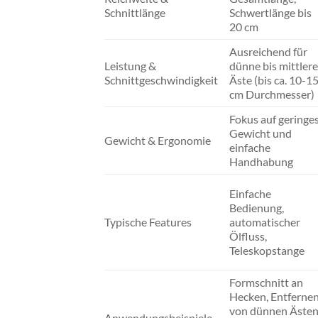
Schnittlänge
Schwertlänge bis
20 cm
Ausreichend für
Leistung &
dünne bis mittlere
Schnittgeschwindigkeit
Äste (bis ca. 10-1
cm Durchmesser)
Fokus auf geringe
Gewicht und
Gewicht & Ergonomie
einfache
Handhabung
Einfache
Bedienung,
Typische Features
automatischer
Ölfluss,
Teleskopstange
Formschnitt an
Hecken, Entferne
von dünnen Äste
Anwendungsbeispiele