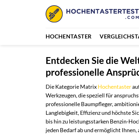
Zum
Inhalt
springen
HOCHENTASTER
VERGLEICHST
Entdecken Sie die Welt
professionelle Ansprü
Die Kategorie Matrix
Hochentaster
auf
Werkzeugen, die speziell für anspruchs
professionelle Baumpfleger, ambitioni
Langlebigkeit, Effizienz und höchste S
bis hin zu leistungsstarken Benzin-Ho
jeden Bedarf ab und ermöglicht Ihnen,