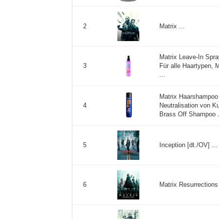
Matrix ...
2
Matrix Leave-In Spra
Für alle Haartypen, 
3
...
Matrix Haarshampoo f
Neutralisation von K
4
Brass Off Shampoo .
Inception [dt./OV] ...
5
Matrix Resurrections 
6