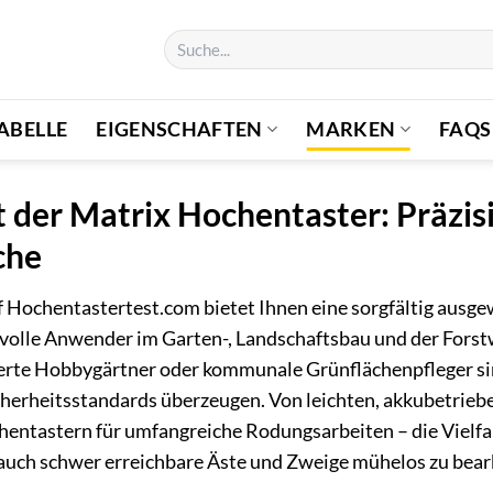
Suchen
nach:
ABELLE
EIGENSCHAFTEN
MARKEN
FAQS
 der Matrix Hochentaster: Präzis
che
 Hochentastertest.com bietet Ihnen eine sorgfältig ausgew
volle Anwender im Garten-, Landschaftsbau und der Forstwi
erte Hobbygärtner oder kommunale Grünflächenpfleger sind
icherheitsstandards überzeugen. Von leichten, akkubetrieb
chentastern für umfangreiche Rodungsarbeiten – die Vielfa
 auch schwer erreichbare Äste und Zweige mühelos zu bear