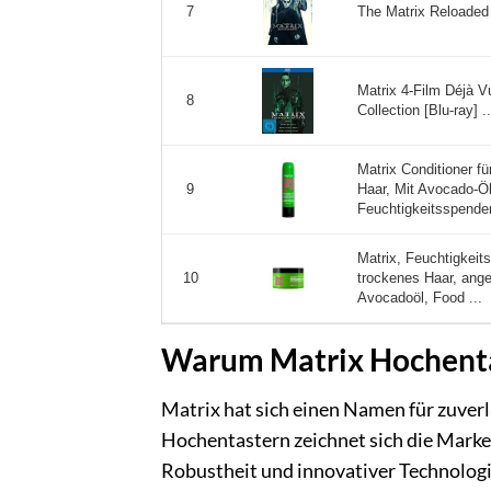
The Matrix Reloaded 
7
Matrix 4-Film Déjà V
8
Collection [Blu-ray] ..
Matrix Conditioner fü
Haar, Mit Avocado-Ö
9
Feuchtigkeitsspenden
Matrix, Feuchtigkeit
trockenes Haar, ange
10
Avocadoöl, Food ...
Warum Matrix Hochentast
Matrix hat sich einen Namen für zuver
Hochentastern zeichnet sich die Mark
Robustheit und innovativer Technolog