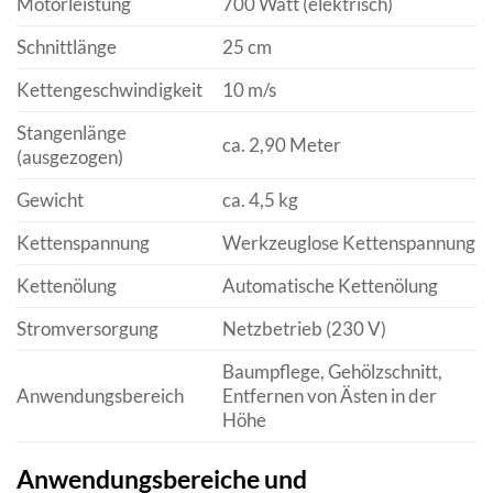
Motorleistung
700 Watt (elektrisch)
Schnittlänge
25 cm
Kettengeschwindigkeit
10 m/s
Stangenlänge
ca. 2,90 Meter
(ausgezogen)
Gewicht
ca. 4,5 kg
Kettenspannung
Werkzeuglose Kettenspannung
Kettenölung
Automatische Kettenölung
Stromversorgung
Netzbetrieb (230 V)
Baumpflege, Gehölzschnitt,
Anwendungsbereich
Entfernen von Ästen in der
Höhe
Anwendungsbereiche und