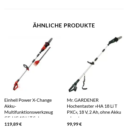
ÄHNLICHE PRODUKTE
Einhell Power X-Change
Mr. GARDENER
Akku-
Hochentaster »HA 18 Li T
Multifunktionswerkzeug
PXC«, 18 V, 2 Ah, ohne Akku
GE-HC 18 Li T Solo
– bunt
119,89
€
99,99
€